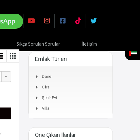
sApp
Sıkça Sorulan Sorular
İletişim
Emlak Türleri
Daire
Ofis
Şehir Evi
Villa
al
Öne Çıkan İlanlar