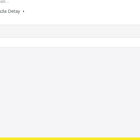
tion…
azla Detay