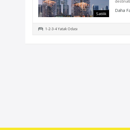
destina
Daha F
Satılık
1-2-3-4 Yatak Odası