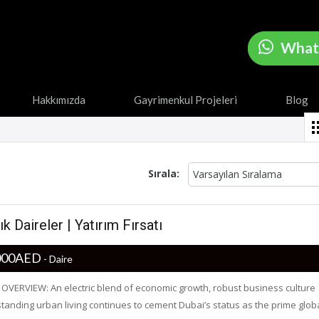
What
Hakkımızda
Gayrimenkul Projeleri
Blog
Sırala:
Varsayılan Sıralama
k Daireler | Yatırım Fırsatı
,000AED
- Daire
OVERVIEW: An electric blend of economic growth, robust business culture
tanding urban living continues to cement Dubai’s status as the prime glob