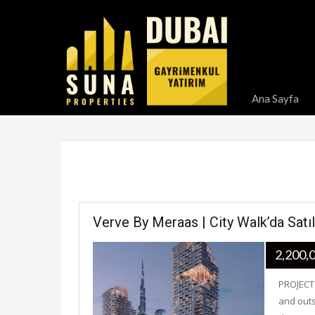
Ana Sayfa
Verve By Meraas | City Walk’da Satılı
2,200
PROJECT 
and outs