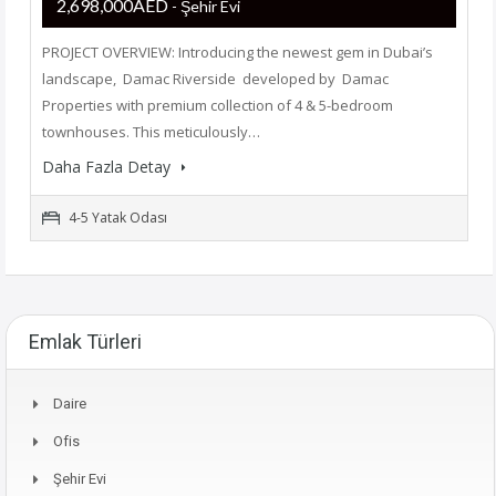
2,698,000AED
- Şehir Evi
PROJECT OVERVIEW: Introducing the newest gem in Dubai’s
landscape, Damac Riverside developed by Damac
Properties with premium collection of 4 & 5-bedroom
townhouses. This meticulously…
Daha Fazla Detay
4-5 Yatak Odası
Emlak Türleri
Daire
Ofis
Şehir Evi