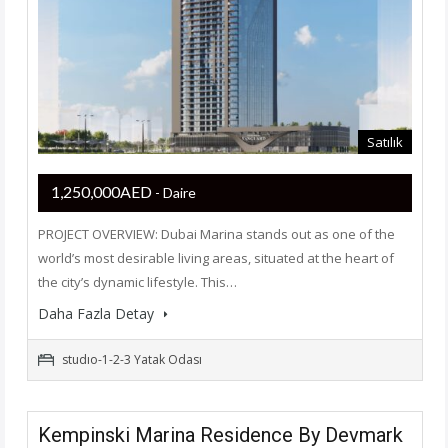
Satılık
1,250,000AED
- Daire
PROJECT OVERVIEW: Dubai Marina stands out as one of the
world’s most desirable living areas, situated at the heart of
the city’s dynamic lifestyle. This…
Daha Fazla Detay
studıo-1-2-3 Yatak Odası
Kempinski Marina Residence By Devmark