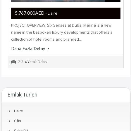
5,767,000AED
- Daire
PROJECT OVERVIEW: Six Senses at Dubai Marina is a new
name in the bespoken luxury developments that offers a
collection of hotel rooms and branded…
Daha Fazla Detay
2-3-4 Yatak Odası
Emlak Türleri
Daire
Ofis
Şehir Evi