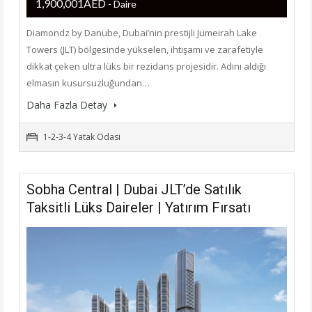
1,900,001AED
- Daire
Diamondz by Danube, Dubai’nin prestijli Jumeirah Lake
Towers (JLT) bölgesinde yükselen, ihtişamı ve zarafetiyle
dikkat çeken ultra lüks bir rezidans projesidir. Adını aldığı
elmasın kusursuzluğundan…
Daha Fazla Detay
1-2-3-4 Yatak Odası
Sobha Central | Dubai JLT’de Satılık
Taksitli Lüks Daireler | Yatırım Fırsatı