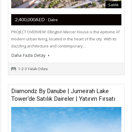
Satılık
2,400,000AED
- Daire
PROJECT OVERVIEW: Ellington Mercer House is the epitome of
modern urban living, located in the heart of the city. With its
dazzling architecture and contemporary…
Daha Fazla Detay
1-2-3 Yatak Odası
Diamondz By Danube | Jumeirah Lake
Tower’de Satılık Daireler | Yatırım Fırsatı