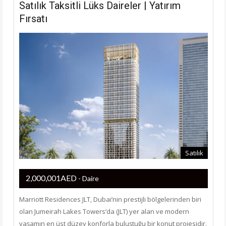
Satılık Taksitli Lüks Daireler | Yatırım
Fırsatı
Satılık
2,000,001AED
- Daire
Marriott Residences JLT, Dubai’nin prestijli bölgelerinden biri
olan Jumeirah Lakes Towers’da (JLT) yer alan ve modern
yaşamın en üst düzey konforla buluştuğu bir konut projesidir.