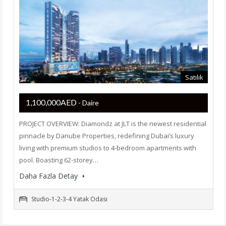
Satılık
1,100,000AED
- Daire
PROJECT OVERVIEW: Diamondz at JLT is the newest residential
pinnacle by Danube Properties, redefining Dubai’s luxury
living with premium studios to 4-bedroom apartments with
pool. Boasting 62-storey…
Daha Fazla Detay
Studio-1-2-3-4 Yatak Odası