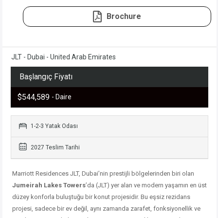
Brochure
JLT - Dubai - United Arab Emirates
Başlangıç Fiyatı
$544,589
- Daire
1-2-3 Yatak Odası
2027 Teslim Tarihi
Marriott
Residences
JLT,
Dubai’nin
prestijli
bölgelerinden
biri
olan
Jumeirah
Lakes
Towers
’
da (
JLT)
yer
alan
ve
modern
yaşamın
en
üst
düzey
konforla
buluştuğu
bir
konut
projesidir.
Bu
eşsiz
rezidans
projesi,
sadece
bir
ev
değil,
aynı
zamanda
zarafet,
fonksiyonellik
ve