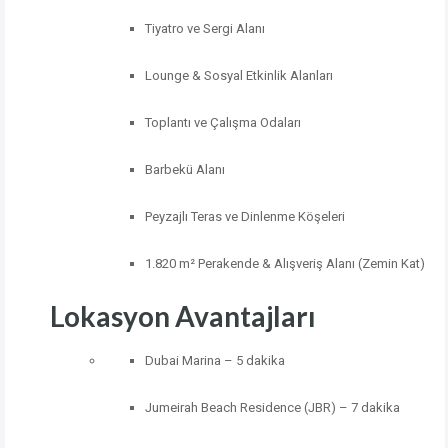
Tiyatro
ve
Sergi
Alanı
Lounge &
Sosyal
Etkinlik
Alanları
Toplantı
ve
Çalışma
Odaları
Barbekü
Alanı
Peyzajlı
Teras
ve
Dinlenme
Köşeleri
1.820
m²
Perakende &
Alışveriş
Alanı (
Zemin
Kat)
Lokasyon Avantajları
Dubai
Marina –
5
dakika
Jumeirah
Beach
Residence (
JBR) –
7
dakika