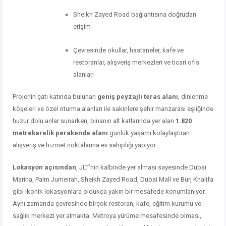
Sheikh
Zayed
Road
bağlantısına
doğrudan
erişim
Çevresinde
okullar,
hastaneler,
kafe
ve
restoranlar,
alışveriş
merkezleri
ve
ticari
ofis
alanları
Projenin
çatı
katında
bulunan
geniş
peyzajlı
teras
alanı
,
dinlenme
köşeleri
ve
özel
oturma
alanları
ile
sakinlere
şehir
manzarası
eşliğinde
huzur
dolu
anlar
sunarken,
binanın
alt
katlarında
yer
alan
1.820
metrekarelik
perakende
alanı
günlük
yaşamı
kolaylaştıran
alışveriş
ve
hizmet
noktalarına
ev
sahipliği
yapıyor.
Lokasyon
açısından
,
JLT’nin
kalbinde
yer
alması
sayesinde
Dubai
Marina,
Palm
Jumeirah,
Sheikh
Zayed
Road,
Dubai
Mall
ve
Burj
Khalifa
gibi
ikonik
lokasyonlara
oldukça
yakın
bir
mesafede
konumlanıyor.
Aynı
zamanda
çevresinde
birçok
restoran,
kafe,
eğitim
kurumu
ve
sağlık
merkezi
yer
almakta.
Metroya
yürüme
mesafesinde
olması,