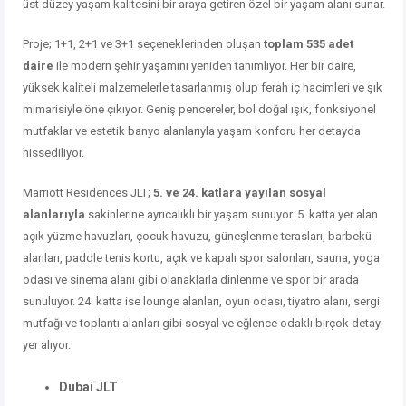
üst
düzey
yaşam
kalitesini
bir
araya
getiren
özel
bir
yaşam
alanı
sunar.
Proje;
1+
1,
2+
1
ve
3+
1
seçeneklerinden
oluşan
toplam
535
adet
daire
ile
modern
şehir
yaşamını
yeniden
tanımlıyor.
Her
bir
daire,
yüksek
kaliteli
malzemelerle
tasarlanmış
olup
ferah
iç
hacimleri
ve
şık
mimarisiyle
öne
çıkıyor.
Geniş
pencereler,
bol
doğal
ışık,
fonksiyonel
mutfaklar
ve
estetik
banyo
alanlarıyla
yaşam
konforu
her
detayda
hissediliyor.
Marriott
Residences
JLT;
5.
ve
24.
katlara
yayılan
sosyal
alanlarıyla
sakinlerine
ayrıcalıklı
bir
yaşam
sunuyor.
5.
katta
yer
alan
açık
yüzme
havuzları,
çocuk
havuzu,
güneşlenme
terasları,
barbekü
alanları,
paddle
tenis
kortu,
açık
ve
kapalı
spor
salonları,
sauna,
yoga
odası
ve
sinema
alanı
gibi
olanaklarla
dinlenme
ve
spor
bir
arada
sunuluyor.
24.
katta
ise
lounge
alanları,
oyun
odası,
tiyatro
alanı,
sergi
mutfağı
ve
toplantı
alanları
gibi
sosyal
ve
eğlence
odaklı
birçok
detay
yer
alıyor.
Dubai JLT