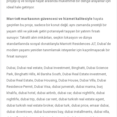
projeyi
iş
ve
sosyal
hayat
arasında
mükemmel
bir
denge
arayanlar
için
ideal
hale
getiriyor.
Marriott
markasının
güvencesi
ve
hizmet
kalitesiyle
hayata
geçirilen
bu
proje,
sadece
bir
konut
değil;
aynı
zamanda
prestijli
bir
yaşam
stili
ve
yüksek
getiri
potansiyeli
taşıyan
bir
yatırım
fırsatı
sunuyor.
Taksitli
alım
imkânları,
seçkin
lokasyon
ve
dünya
standartlarında
sosyal
donatılarıyla
Marriott
Residences
JLT,
Dubai’de
modern
yaşamı
yeniden
tanımlamak
isteyenler
için
kaçırılmayacak
bir
fırsat
sunuyor.
Dubai, Dubai real estate, Dubai Investment, Binghatti, Dubai Science
Park, Binghatti Hills, Al Barsha South, Dubai Real Estate investment,
Dubai Real Estate, Dubai Housing, Dubai House, Dubai Villa, Dubai
Residence Permit, Dubai Visa, dubai jumeirah, dubai marina, burj
khalifa, dubai hotel, dubai airbnb, dubai car, dubai nightlife, dubai
nightlife, dubai trip, dubai car rent, dubai turkish real estate agent,
dubai turkish real estate broker, dubai turk, dubai price, emaar dubai,
dubai downtown, dubai business bay, dubai installments, dubai villa,