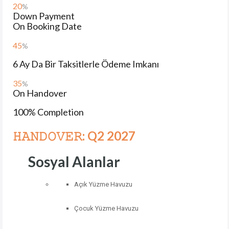
20
%
Down Payment
On Booking Date
45
%
6 Ay Da Bir Taksitlerle Ödeme Imkanı
35
%
On Handover
100% Completion
𝙷𝙰𝙽𝙳𝙾𝚅𝙴𝚁: Q2 2027
Sosyal Alanlar
Açık
Yüzme
Havuzu
Çocuk
Yüzme
Havuzu