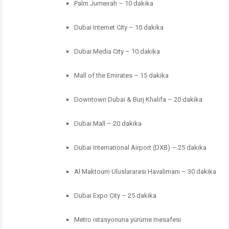
Palm
Jumeirah –
10
dakika
Dubai
Internet
City –
10
dakika
Dubai
Media
City –
10
dakika
Mall
of
the
Emirates –
15
dakika
Downtown
Dubai &
Burj
Khalifa –
20
dakika
Dubai
Mall –
20
dakika
Dubai
International
Airport (
DXB) –
25
dakika
Al
Maktoum
Uluslararası
Havalimanı –
30
dakika
Dubai
Expo
City –
25
dakika
Metro
istasyonuna
yürüme
mesafesi