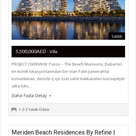
Satılık
5,500,000AED
- Villa
PROJECT OVERVIEW: Passo – The Beach Mansions, Dubai’nin
en ikonik lokasyonlarından biri olan Palm Jumeirah’ta
konumlanan, denizle iç içe özel sahil malikaneleri konseptiyle
ultra lüks…
Daha Fazla Detay
1-2-3 Yatak Odası
Meriden Beach Residences By Refine |