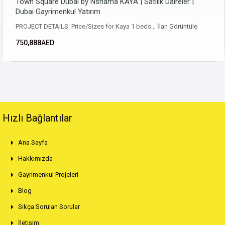
Town Square Dubai by Nshama KAYA | Satılık Daireler |
Dubai Gayrimenkul Yatırım
PROJECT DETAILS: Price/Sizes for Kaya 1 beds…
İlan Görüntüle
750,888AED
Hızlı Bağlantılar
Ana Sayfa
Hakkımızda
Gayrimenkul Projeleri
Blog
Sıkça Sorulan Sorular
İletişim