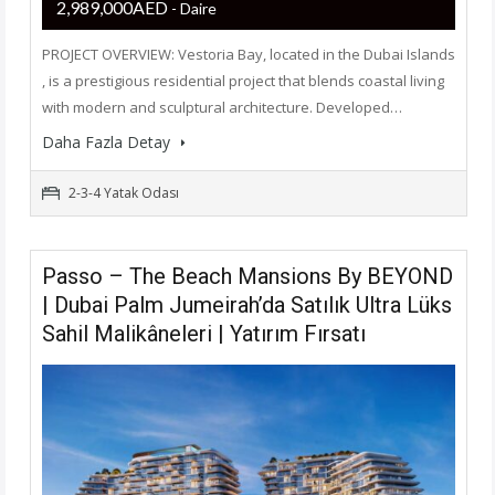
2,989,000AED
- Daire
PROJECT OVERVIEW: Vestoria Bay, located in the Dubai Islands
, is a prestigious residential project that blends coastal living
with modern and sculptural architecture. Developed…
Daha Fazla Detay
2-3-4 Yatak Odası
Passo – The Beach Mansions By BEYOND
| Dubai Palm Jumeirah’da Satılık Ultra Lüks
Sahil Malikâneleri | Yatırım Fırsatı