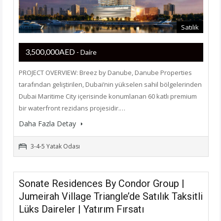
Satılık
3,500,000AED
- Daire
PROJECT OVERVIEW: Breez by Danube, Danube Properties
tarafından geliştirilen, Dubai’nin yükselen sahil bölgelerinden
Dubai Maritime City içerisinde konumlanan 60 katlı premium
bir waterfront rezidans projesidir.…
Daha Fazla Detay
3-4-5 Yatak Odası
Sonate Residences By Condor Group |
Jumeirah Village Triangle’de Satılık Taksitli
Lüks Daireler | Yatırım Fırsatı