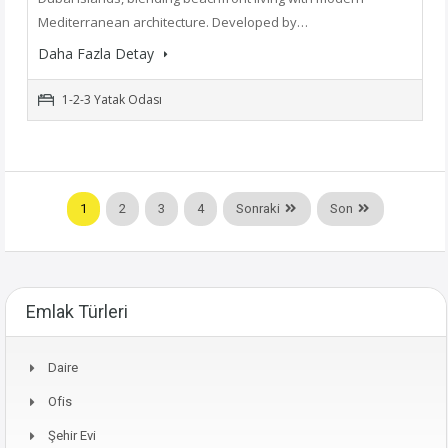
Mediterranean architecture. Developed by…
Daha Fazla Detay
1-2-3 Yatak Odası
1
2
3
4
Sonraki
Son
Emlak Türleri
Daire
Ofis
Şehir Evi