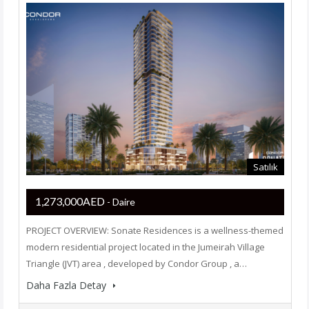
Satılık
1,273,000AED
- Daire
PROJECT OVERVIEW: Sonate Residences is a wellness-themed
modern residential project located in the Jumeirah Village
Triangle (JVT) area , developed by Condor Group , a…
Daha Fazla Detay