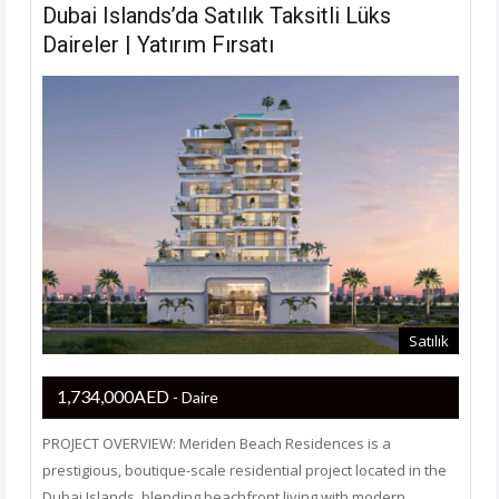
Dubai Islands’da Satılık Taksitli Lüks
Daireler | Yatırım Fırsatı
Satılık
1,734,000AED
- Daire
PROJECT OVERVIEW: Meriden Beach Residences is a
prestigious, boutique-scale residential project located in the
Dubai Islands, blending beachfront living with modern