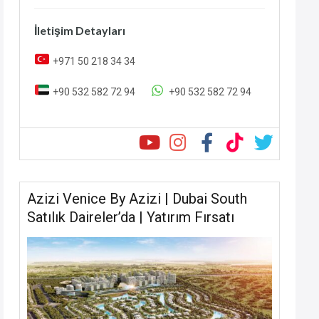
İletişim Detayları
+971 50 218 34 34
+90 532 582 72 94
+90 532 582 72 94
Azizi Venice By Azizi | Dubai South
Satılık Daireler’da | Yatırım Fırsatı