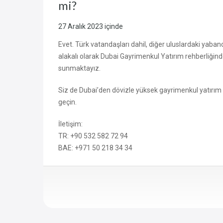
mi?
27 Aralık 2023
içinde
Evet. Türk vatandaşları dahil, diğer uluslardaki yabanc
alakalı olarak Dubai Gayrimenkul Yatırım rehberliği
sunmaktayız.
Siz de Dubai’den dövizle yüksek gayrimenkul yatırım ge
geçin.
İletişim:
TR: +90 532 582 72 94
BAE: +971 50 218 34 34