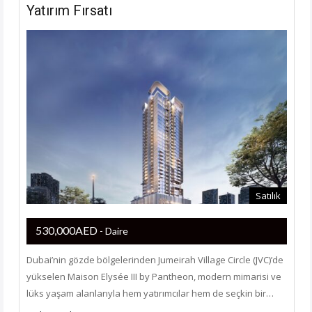
Yatırım Fırsatı
Satılık
530,000AED
- Daire
Dubai’nin gözde bölgelerinden Jumeirah Village Circle (JVC)’de
yükselen Maison Elysée III by Pantheon, modern mimarisi ve
lüks yaşam alanlarıyla hem yatırımcılar hem de seçkin bir…