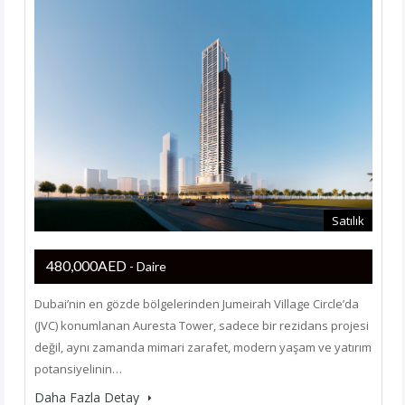
Satılık
480,000AED
- Daire
Dubai’nin en gözde bölgelerinden Jumeirah Village Circle’da
(JVC) konumlanan Auresta Tower, sadece bir rezidans projesi
değil, aynı zamanda mimari zarafet, modern yaşam ve yatırım
potansiyelinin…
Daha Fazla Detay