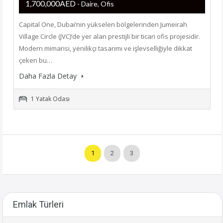
1,700,000AED
- Daire, Ofis
Capital One, Dubai’nin yükselen bölgelerinden Jumeirah
Village Circle (JVC)’de yer alan prestijli bir ticari ofis projesidir.
Modern mimarisi, yenilikçi tasarımı ve işlevselliğiyle dikkat
çeken bu…
Daha Fazla Detay
1 Yatak Odası
1
2
3
Emlak Türleri