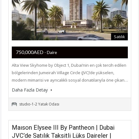
Satılık
750,000AED
- Daire
Alta View Skyhome by Object 1, Dubai’nin en çok tercih edilen
bölgelerinden Jumeirah Village Circle (JVC)’de yükselen,
modern mimarisi ve ayrıcalıklı sosyal donatılarıyla öne çıkan…
Daha Fazla Detay
studıo-1-2 Yatak Odası
Maıson Elysee III By Pantheon | Dubai
JVC’de Satılık Taksitli Lüks Daireler |