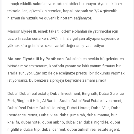
amaçlı etkinlik salonları ve modern lobiler bulunuyor. Ayrıca akıllı ev
teknolojileri, güvenlik sistemleri, kapalı otopark ve 7/24 güvenlik
hizmeti ile huzurlu ve güvenli bir ortam sağlanıyor.
Maison Elysée III, esnek taksitli ödeme planları ile yatırımcılar için
cazip fırsatlar sunarken, JVC’nin hızla gelişen altyapısı sayesinde
yüksek kira getirisi ve uzun vadeli değer artışı vaat ediyor.
Maison Elysée III by Pantheon
, Dubai’nin en seçkin bölgelerinden
birinde modern tasarım, konforlu yaşam ve kârlı yatırım fırsatını bir
arada sunuyor. Eğer siz de geleceğinize prestijli bir dokunuş yapmak
istiyorsanız, bu benzersiz projeyi keşfetme zamanı şimdi!
Dubai, Dubai real estate, Dubai Investment, Binghatti, Dubai Science
Park, Binghatti Hills, Al Barsha South, Dubai Real Estate investment,
Dubai Real Estate, Dubai Housing, Dubai House, Dubai Villa, Dubai
Residence Permit, Dubai Visa, dubai jumeirah, dubai marina, burj
khalifa, dubai hotel, dubai airbnb, dubai car, dubai nightlife, dubai
nightlife, dubai trip, dubai car rent, dubai turkish real estate agent,