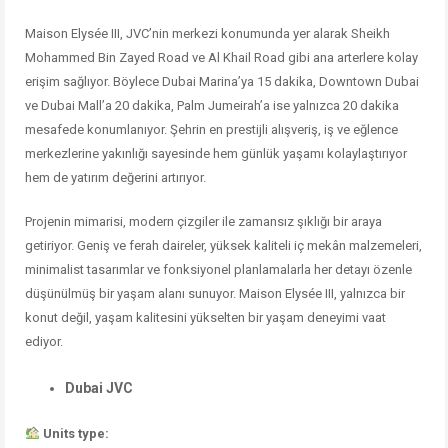
Maison Elysée III, JVC’nin merkezi konumunda yer alarak Sheikh
Mohammed Bin Zayed Road ve Al Khail Road gibi ana arterlere kolay
erişim sağlıyor. Böylece Dubai Marina’ya 15 dakika, Downtown Dubai
ve Dubai Mall’a 20 dakika, Palm Jumeirah’a ise yalnızca 20 dakika
mesafede konumlanıyor. Şehrin en prestijli alışveriş, iş ve eğlence
merkezlerine yakınlığı sayesinde hem günlük yaşamı kolaylaştırıyor
hem de yatırım değerini artırıyor.
Projenin mimarisi, modern çizgiler ile zamansız şıklığı bir araya
getiriyor. Geniş ve ferah daireler, yüksek kaliteli iç mekân malzemeleri,
minimalist tasarımlar ve fonksiyonel planlamalarla her detayı özenle
düşünülmüş bir yaşam alanı sunuyor. Maison Elysée III, yalnızca bir
konut değil, yaşam kalitesini yükselten bir yaşam deneyimi vaat
ediyor.
Dubai JVC
Units type: