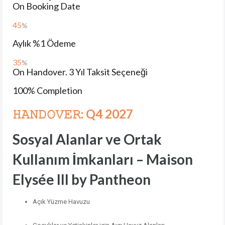
On Booking Date
45
%
Aylık %1 Ödeme
35
%
On Handover. 3 Yıl Taksit Seçeneği
100% Completion
𝙷𝙰𝙽𝙳𝙾𝚅𝙴𝚁: Q4 2027
Sosyal Alanlar ve Ortak
Kullanım İmkanları – Maison
Elysée III by Pantheon
Açık Yüzme Havuzu