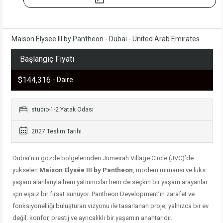
Maison Elysee III by Pantheon - Dubai - United Arab Emirates
Başlangıç Fiyatı
$144,316
- Daire
studıo-1-2 Yatak Odası
2027 Teslim Tarihi
Dubai’nin gözde bölgelerinden Jumeirah Village Circle (JVC)’de
yükselen
Maison Elysée III by Pantheon
, modern mimarisi ve lüks
yaşam alanlarıyla hem yatırımcılar hem de seçkin bir yaşam arayanlar
için eşsiz bir fırsat sunuyor. Pantheon Development’ın zarafet ve
fonksiyonelliği buluşturan vizyonu ile tasarlanan proje, yalnızca bir ev
değil; konfor, prestij ve ayrıcalıklı bir yaşamın anahtarıdır.