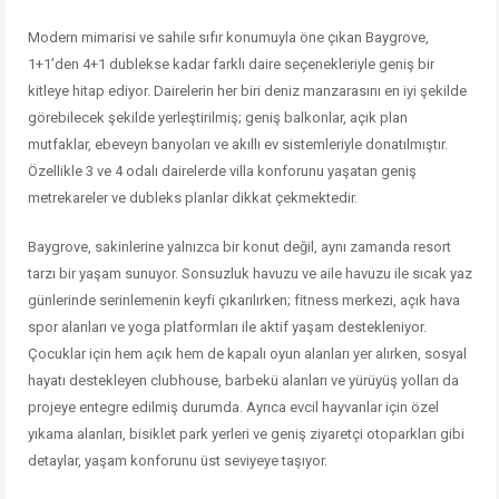
Modern mimarisi ve sahile sıfır konumuyla öne çıkan Baygrove,
1+1’den 4+1 dublekse kadar farklı daire seçenekleriyle geniş bir
kitleye hitap ediyor. Dairelerin her biri deniz manzarasını en iyi şekilde
görebilecek şekilde yerleştirilmiş; geniş balkonlar, açık plan
mutfaklar, ebeveyn banyoları ve akıllı ev sistemleriyle donatılmıştır.
Özellikle 3 ve 4 odalı dairelerde villa konforunu yaşatan geniş
metrekareler ve dubleks planlar dikkat çekmektedir.
Baygrove, sakinlerine yalnızca bir konut değil, aynı zamanda resort
tarzı bir yaşam sunuyor. Sonsuzluk havuzu ve aile havuzu ile sıcak yaz
günlerinde serinlemenin keyfi çıkarılırken; fitness merkezi, açık hava
spor alanları ve yoga platformları ile aktif yaşam destekleniyor.
Çocuklar için hem açık hem de kapalı oyun alanları yer alırken, sosyal
hayatı destekleyen clubhouse, barbekü alanları ve yürüyüş yolları da
projeye entegre edilmiş durumda. Ayrıca evcil hayvanlar için özel
yıkama alanları, bisiklet park yerleri ve geniş ziyaretçi otoparkları gibi
detaylar, yaşam konforunu üst seviyeye taşıyor.