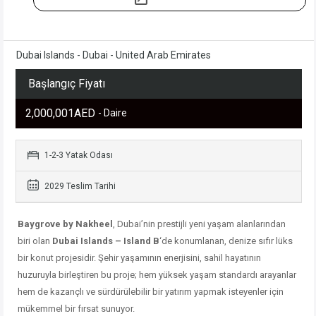
Dubai Islands - Dubai - United Arab Emirates
Başlangıç Fiyatı
2,000,001AED
- Daire
1-2-3 Yatak Odası
2029 Teslim Tarihi
Baygrove by Nakheel
, Dubai’nin prestijli yeni yaşam alanlarından
biri olan
Dubai Islands – Island B
‘de konumlanan, denize sıfır lüks
bir konut projesidir. Şehir yaşamının enerjisini, sahil hayatının
huzuruyla birleştiren bu proje; hem yüksek yaşam standardı arayanlar
hem de kazançlı ve sürdürülebilir bir yatırım yapmak isteyenler için
mükemmel bir fırsat sunuyor.