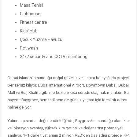
Masa Tenisi
Clubhouse
Fitness centre
Kids’ club
Çocuk Yüzme Havuzu
Pet wash
24/7 security and CCTV monitoring
Dubai Islands’ın sunduğu doğal güzellik ve ulaşım kolaylığı da projeyi
benzersiz kılıyor. Dubai International Airport, Downtown Dubai, Dubai
Mall ve Burj Khalifa gibi merkezlere kısa sürede ulaşmak mümkün. Bu
sayede Baygrove, hem tatil hem de günlük yaşam için ideal bir adres
haline geliyor.
Yatırım açısından değerlendirildiğinde, Baygrove’un sunduğu olanaklar
ve lokasyon avantajı, yüksek kira getirisi ve değer artışı potansiyeli
sağlıyor. 1+1 daire fiyatlarının 2 milyon AED’den başladığı projede, 4+1