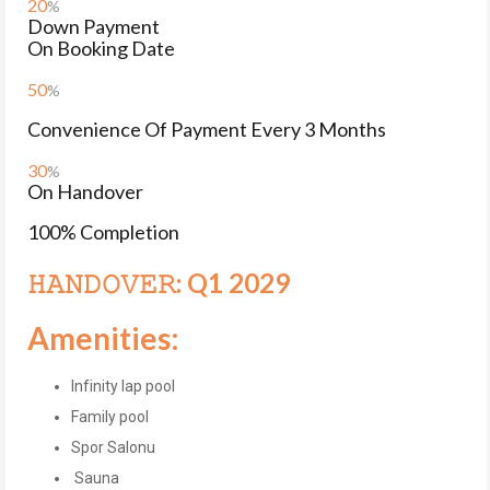
20
%
Down Payment
On Booking Date
50
%
Convenience Of Payment Every 3 Months
30
%
On Handover
100% Completion
𝙷𝙰𝙽𝙳𝙾𝚅𝙴𝚁: Q1 2029
Amenities:
Infinity lap pool
Family pool
Spor Salonu
Sauna