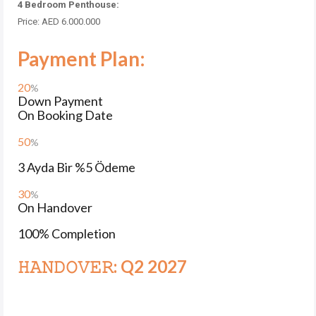
4 Bedroom Penthouse:
Price: AED 6.000.000
Payment Plan:
20
%
Down Payment
On Booking Date
50
%
3 Ayda Bir %5 Ödeme
30
%
On Handover
100% Completion
𝙷𝙰𝙽𝙳𝙾𝚅𝙴𝚁: Q2 2027