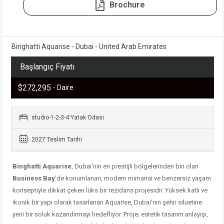
Brochure
Binghatti Aquarise - Dubai - United Arab Emirates
Başlangıç Fiyatı
$272,295
- Daire
studıo-1-2-3-4 Yatak Odası
2027 Teslim Tarihi
Binghatti Aquarise
, Dubai’nin en prestijli bölgelerinden biri olan
Business Bay
’de konumlanan, modern mimarisi ve benzersiz yaşam
konseptiyle dikkat çeken lüks bir rezidans projesidir. Yüksek katlı ve
ikonik bir yapı olarak tasarlanan Aquarise, Dubai’nin şehir siluetine
yeni bir soluk kazandırmayı hedefliyor. Proje; estetik tasarım anlayışı,