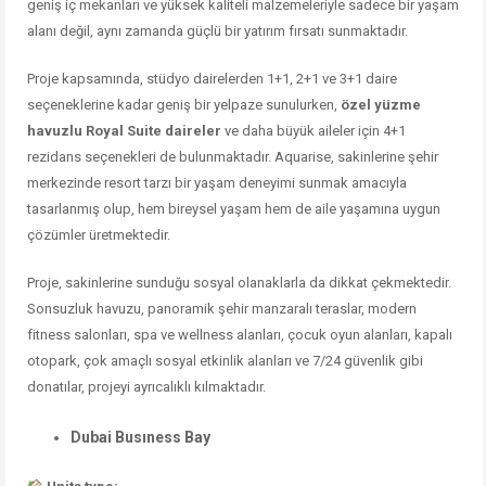
geniş iç mekanları ve yüksek kaliteli malzemeleriyle sadece bir yaşam
alanı değil, aynı zamanda güçlü bir yatırım fırsatı sunmaktadır.
Proje kapsamında, stüdyo dairelerden 1+1, 2+1 ve 3+1 daire
seçeneklerine kadar geniş bir yelpaze sunulurken,
özel yüzme
havuzlu Royal Suite daireler
ve daha büyük aileler için 4+1
rezidans seçenekleri de bulunmaktadır. Aquarise, sakinlerine şehir
merkezinde resort tarzı bir yaşam deneyimi sunmak amacıyla
tasarlanmış olup, hem bireysel yaşam hem de aile yaşamına uygun
çözümler üretmektedir.
Proje, sakinlerine sunduğu sosyal olanaklarla da dikkat çekmektedir.
Sonsuzluk havuzu, panoramik şehir manzaralı teraslar, modern
fitness salonları, spa ve wellness alanları, çocuk oyun alanları, kapalı
otopark, çok amaçlı sosyal etkinlik alanları ve 7/24 güvenlik gibi
donatılar, projeyi ayrıcalıklı kılmaktadır.
Dubai Busıness Bay