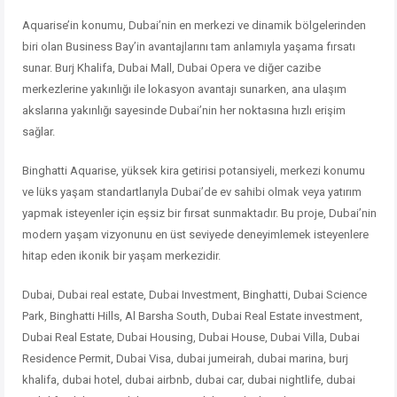
Aquarise’in konumu, Dubai’nin en merkezi ve dinamik bölgelerinden
biri olan Business Bay’in avantajlarını tam anlamıyla yaşama fırsatı
sunar. Burj Khalifa, Dubai Mall, Dubai Opera ve diğer cazibe
merkezlerine yakınlığı ile lokasyon avantajı sunarken, ana ulaşım
akslarına yakınlığı sayesinde Dubai’nin her noktasına hızlı erişim
sağlar.
Binghatti Aquarise, yüksek kira getirisi potansiyeli, merkezi konumu
ve lüks yaşam standartlarıyla Dubai’de ev sahibi olmak veya yatırım
yapmak isteyenler için eşsiz bir fırsat sunmaktadır. Bu proje, Dubai’nin
modern yaşam vizyonunu en üst seviyede deneyimlemek isteyenlere
hitap eden ikonik bir yaşam merkezidir.
Dubai, Dubai real estate, Dubai Investment, Binghatti, Dubai Science
Park, Binghatti Hills, Al Barsha South, Dubai Real Estate investment,
Dubai Real Estate, Dubai Housing, Dubai House, Dubai Villa, Dubai
Residence Permit, Dubai Visa, dubai jumeirah, dubai marina, burj
khalifa, dubai hotel, dubai airbnb, dubai car, dubai nightlife, dubai