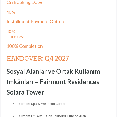
On Booking Date
40
%
Installment Payment Option
40
%
Turnkey
100% Completion
𝙷𝙰𝙽𝙳𝙾𝚅𝙴𝚁: Q4 2027
Sosyal Alanlar ve Ortak Kullanım
İmkânları – Fairmont Residences
Solara Tower
Fairmont Spa & Wellness Center
Fairmont Fit Gym – Son Teknoloji Fitness Alanı