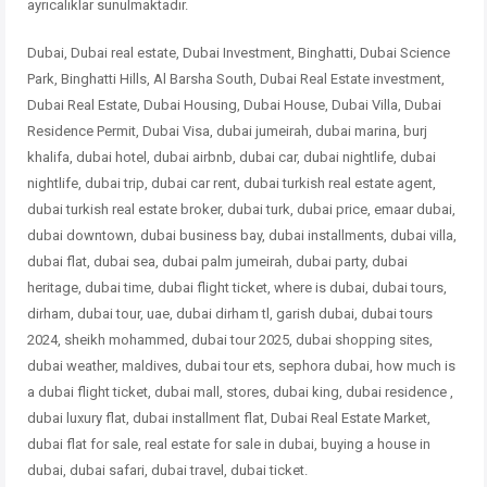
ayrıcalıklar sunulmaktadır.
Dubai, Dubai real estate, Dubai Investment, Binghatti, Dubai Science
Park, Binghatti Hills, Al Barsha South, Dubai Real Estate investment,
Dubai Real Estate, Dubai Housing, Dubai House, Dubai Villa, Dubai
Residence Permit, Dubai Visa, dubai jumeirah, dubai marina, burj
khalifa, dubai hotel, dubai airbnb, dubai car, dubai nightlife, dubai
nightlife, dubai trip, dubai car rent, dubai turkish real estate agent,
dubai turkish real estate broker, dubai turk, dubai price, emaar dubai,
dubai downtown, dubai business bay, dubai installments, dubai villa,
dubai flat, dubai sea, dubai palm jumeirah, dubai party, dubai
heritage, dubai time, dubai flight ticket, where is dubai, dubai tours,
dirham, dubai tour, uae, dubai dirham tl, garish dubai, dubai tours
2024, sheikh mohammed, dubai tour 2025, dubai shopping sites,
dubai weather, maldives, dubai tour ets, sephora dubai, how much is
a dubai flight ticket, dubai mall, stores, dubai king, dubai residence ,
dubai
luxury flat, dubai installment flat, Dubai Real Estate Market,
dubai flat for sale, real estate for sale in dubai, buying a house in
dubai, dubai safari, dubai travel, dubai ticket.