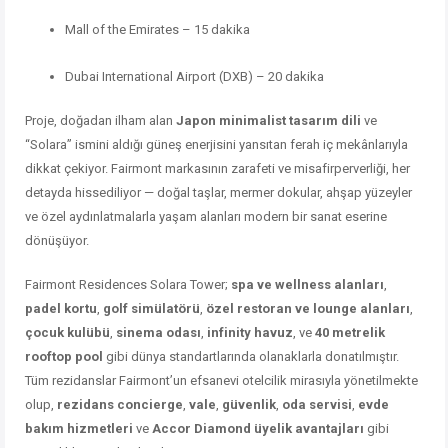
Mall of the Emirates – 15 dakika
Dubai International Airport (DXB) – 20 dakika
Proje, doğadan ilham alan
Japon minimalist tasarım dili
ve
“Solara” ismini aldığı güneş enerjisini yansıtan ferah iç mekânlarıyla
dikkat çekiyor. Fairmont markasının zarafeti ve misafirperverliği, her
detayda hissediliyor — doğal taşlar, mermer dokular, ahşap yüzeyler
ve özel aydınlatmalarla yaşam alanları modern bir sanat eserine
dönüşüyor.
Fairmont Residences Solara Tower;
spa ve wellness alanları
,
padel kortu
,
golf simülatörü
,
özel restoran ve lounge alanları
,
çocuk kulübü
,
sinema odası
,
infinity havuz
, ve
40 metrelik
rooftop pool
gibi dünya standartlarında olanaklarla donatılmıştır.
Tüm rezidanslar Fairmont’un efsanevi otelcilik mirasıyla yönetilmekte
olup,
rezidans concierge
,
vale
,
güvenlik
,
oda servisi
,
evde
bakım hizmetleri
ve
Accor Diamond üyelik avantajları
gibi