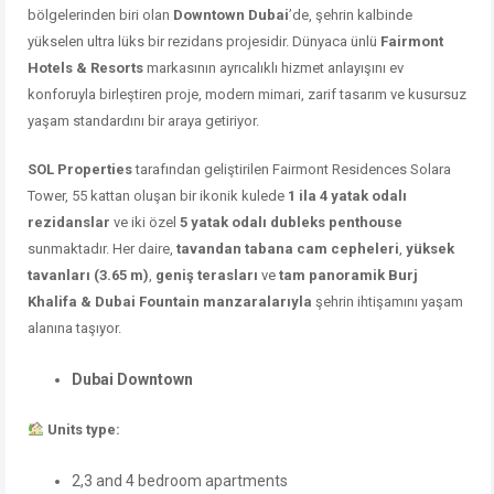
bölgelerinden biri olan
Downtown Dubai
’de, şehrin kalbinde
yükselen ultra lüks bir rezidans projesidir. Dünyaca ünlü
Fairmont
Hotels & Resorts
markasının ayrıcalıklı hizmet anlayışını ev
konforuyla birleştiren proje, modern mimari, zarif tasarım ve kusursuz
yaşam standardını bir araya getiriyor.
SOL Properties
tarafından geliştirilen Fairmont Residences Solara
Tower, 55 kattan oluşan bir ikonik kulede
1 ila 4 yatak odalı
rezidanslar
ve iki özel
5 yatak odalı dubleks penthouse
sunmaktadır. Her daire,
tavandan tabana cam cepheleri
,
yüksek
tavanları (3.65 m)
,
geniş terasları
ve
tam panoramik Burj
Khalifa & Dubai Fountain manzaralarıyla
şehrin ihtişamını yaşam
alanına taşıyor.
Dubai Downtown
Units type:
2,3 and 4 bedroom apartments