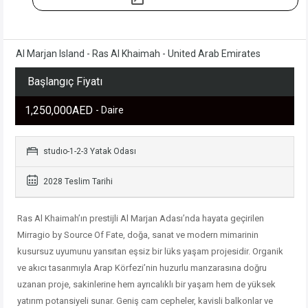
Al Marjan Island - Ras Al Khaimah - United Arab Emirates
Başlangıç Fiyatı
1,250,000AED
- Daire
studıo-1-2-3 Yatak Odası
2028 Teslim Tarihi
Ras Al Khaimah’ın prestijli Al Marjan Adası’nda hayata geçirilen
Mirragio by Source Of Fate, doğa, sanat ve modern mimarinin
kusursuz uyumunu yansıtan eşsiz bir lüks yaşam projesidir. Organik
ve akıcı tasarımıyla Arap Körfezi’nin huzurlu manzarasına doğru
uzanan proje, sakinlerine hem ayrıcalıklı bir yaşam hem de yüksek
yatırım potansiyeli sunar. Geniş cam cepheler, kavisli balkonlar ve