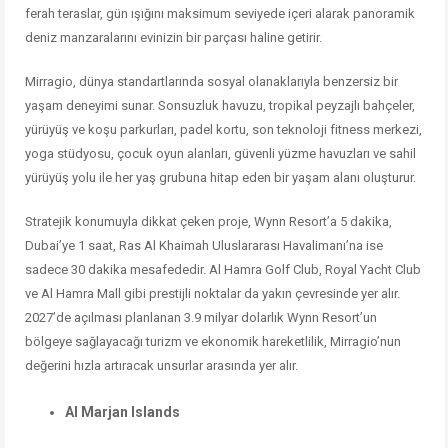
ferah teraslar, gün ışığını maksimum seviyede içeri alarak panoramik
deniz manzaralarını evinizin bir parçası haline getirir.
Mirragio, dünya standartlarında sosyal olanaklarıyla benzersiz bir
yaşam deneyimi sunar. Sonsuzluk havuzu, tropikal peyzajlı bahçeler,
yürüyüş ve koşu parkurları, padel kortu, son teknoloji fitness merkezi,
yoga stüdyosu, çocuk oyun alanları, güvenli yüzme havuzları ve sahil
yürüyüş yolu ile her yaş grubuna hitap eden bir yaşam alanı oluşturur.
Stratejik konumuyla dikkat çeken proje, Wynn Resort’a 5 dakika,
Dubai’ye 1 saat, Ras Al Khaimah Uluslararası Havalimanı’na ise
sadece 30 dakika mesafededir. Al Hamra Golf Club, Royal Yacht Club
ve Al Hamra Mall gibi prestijli noktalar da yakın çevresinde yer alır.
2027’de açılması planlanan 3.9 milyar dolarlık Wynn Resort’un
bölgeye sağlayacağı turizm ve ekonomik hareketlilik, Mirragio’nun
değerini hızla artıracak unsurlar arasında yer alır.
Al Marjan Islands