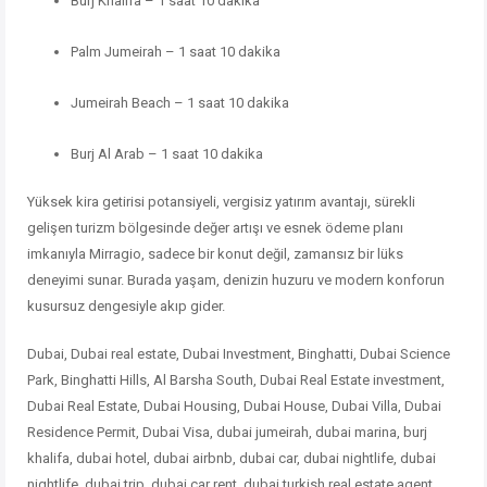
Burj Khalifa – 1 saat 10 dakika
Palm Jumeirah – 1 saat 10 dakika
Jumeirah Beach – 1 saat 10 dakika
Burj Al Arab – 1 saat 10 dakika
Yüksek kira getirisi potansiyeli, vergisiz yatırım avantajı, sürekli
gelişen turizm bölgesinde değer artışı ve esnek ödeme planı
imkanıyla Mirragio, sadece bir konut değil, zamansız bir lüks
deneyimi sunar. Burada yaşam, denizin huzuru ve modern konforun
kusursuz dengesiyle akıp gider.
Dubai, Dubai real estate, Dubai Investment, Binghatti, Dubai Science
Park, Binghatti Hills, Al Barsha South, Dubai Real Estate investment,
Dubai Real Estate, Dubai Housing, Dubai House, Dubai Villa, Dubai
Residence Permit, Dubai Visa, dubai jumeirah, dubai marina, burj
khalifa, dubai hotel, dubai airbnb, dubai car, dubai nightlife, dubai
nightlife, dubai trip, dubai car rent, dubai turkish real estate agent,