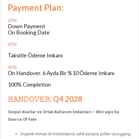
Payment Plan:
20
%
Down Payment
On Booking Date
40
%
Taksitle Ödeme Imkanı
40
%
On Handover. 6 Ayda Bir %10 Ödeme Imkanı
100% Completion
𝙷𝙰𝙽𝙳𝙾𝚅𝙴𝚁: Q4 2028
Sosyal Alanlar ve Ortak Kullanım İmkanları – Mirragio by
Source Of Fate
Organik mimari ile bütünleşmiş sahil yürüyüş yolları ve jogging