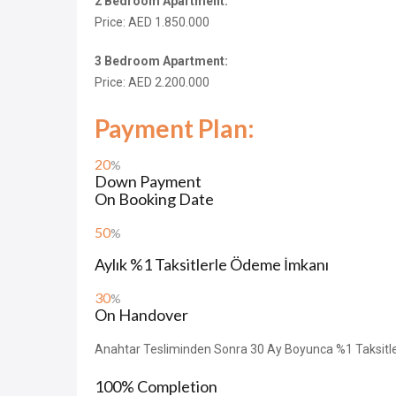
2 Bedroom Apartment:
Price: AED 1.850.000
3 Bedroom Apartment:
Price: AED 2.200.000
Payment Plan:
20
%
Down Payment
On Booking Date
50
%
Aylık %1 Taksitlerle Ödeme İmkanı
30
%
On Handover
Anahtar Tesliminden Sonra 30 Ay Boyunca %1 Taksitl
100% Completion