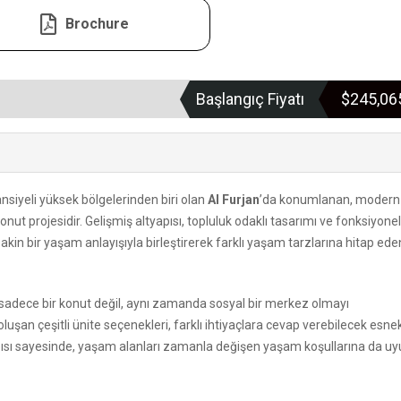
Brochure
Başlangıç Fiyatı
$245,0
ansiyeli yüksek bölgelerinden biri olan
Al Furjan
’da konumlanan, modern
konut projesidir. Gelişmiş altyapısı, topluluk odaklı tasarımı ve fonksiyonel
kin bir yaşam anlayışıyla birleştirerek farklı yaşam tarzlarına hitap ede
 sadece bir konut değil, aynı zamanda sosyal bir merkez olmayı
uşan çeşitli ünite seçenekleri, farklı ihtiyaçlara cevap verebilecek esne
yapısı sayesinde, yaşam alanları zamanla değişen yaşam koşullarına da u