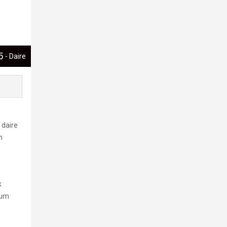
65
- Daire
 daire
n
k
yum