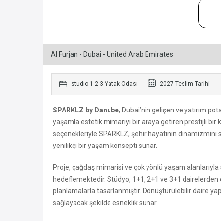
Al Furjan - Dubai - United Arab Emirates
studıo-1-2-3 Yatak Odası
2027 Teslim Tarihi
SPARKLZ by Danube
, Dubai’nin gelişen ve yatırım pot
yaşamla estetik mimariyi bir araya getiren prestijli bir 
seçenekleriyle SPARKLZ, şehir hayatının dinamizmini sa
yenilikçi bir yaşam konsepti sunar.
Proje, çağdaş mimarisi ve çok yönlü yaşam alanlarıyla
hedeflemektedir. Stüdyo, 1+1, 2+1 ve 3+1 dairelerden ol
planlamalarla tasarlanmıştır. Dönüştürülebilir daire 
sağlayacak şekilde esneklik sunar.