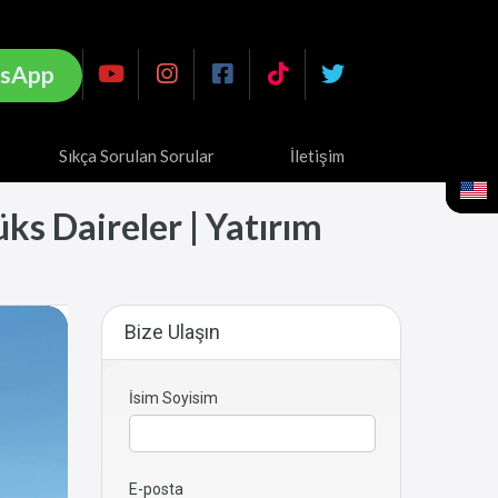
sApp
Sıkça Sorulan Sorular
İletişim
ks Daireler | Yatırım
Bize Ulaşın
İsim Soyisim
E-posta