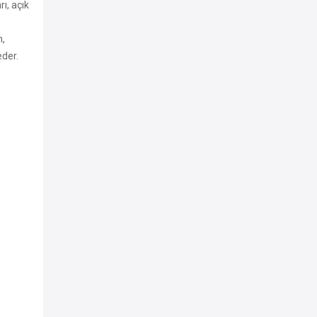
ı, açık
m,
eder.