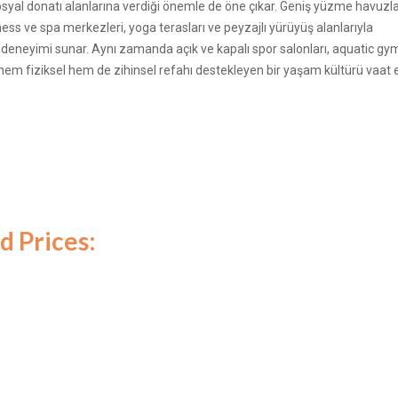
al donatı alanlarına verdiği önemle de öne çıkar. Geniş yüzme havuzlar
ess ve spa merkezleri, yoga terasları ve peyzajlı yürüyüş alanlarıyla
m deneyimi sunar. Aynı zamanda açık ve kapalı spor salonları, aquatic gy
e hem fiziksel hem de zihinsel refahı destekleyen bir yaşam kültürü vaat 
d Prices: