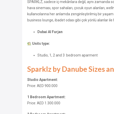
SPARKLZ, sadece iç mekânlara değil, aynı zamanda sosy
hava sineması, spor sahaları, çocuk oyun alanları, welln
kullanıcılarına her anlamda zenginleştirilmiş bir yaşa
business lounge, ibadet odası gibi çok yönlü alanlar il
Dubai Al Furjan
Units type:
Studio, 1, 2 and 3 bedroom aparment
Sparklz by Danube Sizes an
Studio Apartment:
Price: AED 900.000
1 Bedroom Apartment:
Price: AED 1.300.000