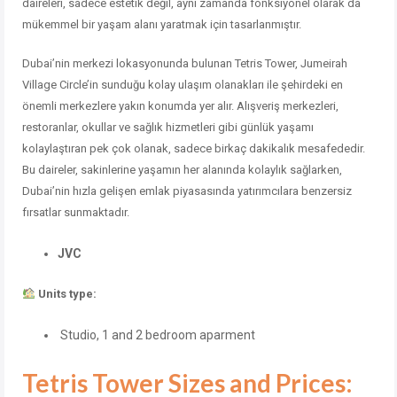
daireleri, sadece estetik değil, aynı zamanda fonksiyonel olarak da
mükemmel bir yaşam alanı yaratmak için tasarlanmıştır.
Dubai’nin merkezi lokasyonunda bulunan Tetris Tower, Jumeirah
Village Circle’in sunduğu kolay ulaşım olanakları ile şehirdeki en
önemli merkezlere yakın konumda yer alır. Alışveriş merkezleri,
restoranlar, okullar ve sağlık hizmetleri gibi günlük yaşamı
kolaylaştıran pek çok olanak, sadece birkaç dakikalık mesafededir.
Bu daireler, sakinlerine yaşamın her alanında kolaylık sağlarken,
Dubai’nin hızla gelişen emlak piyasasında yatırımcılara benzersiz
fırsatlar sunmaktadır.
JVC
Units type:
Studio, 1 and 2 bedroom aparment
Tetris Tower Sizes and Prices: