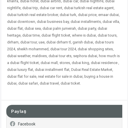
khalifa, dubai hotel, dubai airbnb, dubai car, dubai nightlife, dubai
nightlife, dubai trip, dubai car rent, dubai turkish real estate agent,
dubai turkish real estate broker, dubai turk, dubai price, emaar dubai,
dubai downtown, dubai business bay, dubai installments, dubai villa,
dubai flat, dubai sea, dubai palm jumeirah, dubai party, dubai
heritage, dubai time, dubai flight ticket, where is dubai, dubai tours,
dirham, dubai tour, uae, dubai dirham tl, garish dubai, dubai tours
2024, sheikh mohammed, dubai tour 2024, dubai shopping sites,
dubai weather, maldives, dubai tour ets, sephora dubai, how much is
a dubai flight ticket, dubai mall, stores, dubai king, dubai residence ,
dubai
luxury flat, dubai installment flat, Dubai Real Estate Market,
dubai flat for sale, real estate for sale in dubai, buying a house in
dubai, dubai safari, dubai travel, dubai ticket.
Paylaş
Facebook