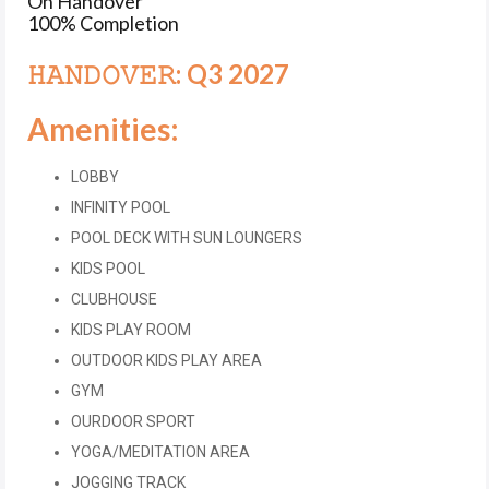
On Handover
100% Completion
𝙷𝙰𝙽𝙳𝙾𝚅𝙴𝚁: Q3 2027
Amenities:
LOBBY
INFINITY POOL
POOL DECK WITH SUN LOUNGERS
KIDS POOL
CLUBHOUSE
KIDS PLAY ROOM
OUTDOOR KIDS PLAY AREA
GYM
OURDOOR SPORT
YOGA/MEDITATION AREA
JOGGING TRACK