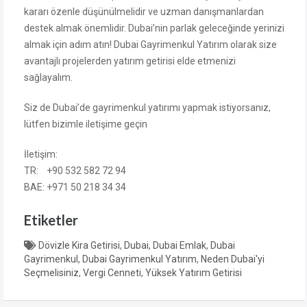
kararı özenle düşünülmelidir ve uzman danışmanlardan
destek almak önemlidir. Dubai’nin parlak geleceğinde yerinizi
almak için adım atın! Dubai Gayrimenkul Yatırım olarak size
avantajlı projelerden yatırım getirisi elde etmenizi
sağlayalım.
Siz de Dubai’de gayrimenkul yatırımı yapmak istiyorsanız,
lütfen bizimle iletişime geçin
İletişim:
TR: +90 532 582 72 94
BAE: +971 50 218 34 34
Etiketler
Dövizle Kira Getirisi
,
Dubai
,
Dubai Emlak
,
Dubai
Gayrimenkul
,
Dubai Gayrimenkul Yatırım
,
Neden Dubai'yi
Seçmelisiniz
,
Vergi Cenneti
,
Yüksek Yatırım Getirisi